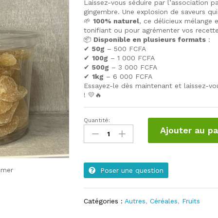
Laissez-vous séduire par l’association p
gingembre. Une explosion de saveurs qui 
🌱
100% naturel
, ce délicieux mélange
tonifiant ou pour agrémenter vos recette
📦
Disponible en plusieurs formats
:
✔
50g
– 500 FCFA
✔
100g
– 1 000 FCFA
✔
500g
– 3 000 FCFA
✔
1kg
– 6 000 FCFA
Essayez-le dès maintenant et laissez-vo
! 💛🔥
Quantité:
Coco
Ajouter au pa
Gingembre
50g
quantité
omer
Poser une question
Catégories :
Autres
,
Céréales
,
Fruits