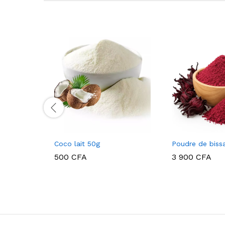
Coco lait 50g
Poudre de biss
500
CFA
3 900
CFA
500
CFA
3 900
CFA