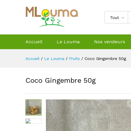
Tout
Accueil
Le Louma
Nos vendeurs
Accueil
/
Le Louma
/
Fruits
/
Coco Gingembre 50g
Coco Gingembre 50g