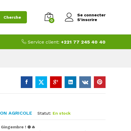
Se connecter
Cherche
S'inscrire
0
Service client:
+221 77 245 40 40
ON AGRICOLE
Statut:
En stock
 Gingembre ! 🥥🔥