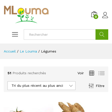
0
Cherche
Accueil
/
Le Louma
/
Légumes
51
Produits recherchés
Voir
Tri du plus récent au plus ancien
Filtre
x
x
x