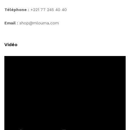
Téléphone :
+221 77 245 40 40
Email :
shop@mlouma.com
Vidéo