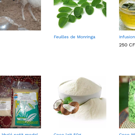
Feuilles de Monringa
Infusio
250
C
250
C
 khalé petit model
Coco lait 50g
Coco M