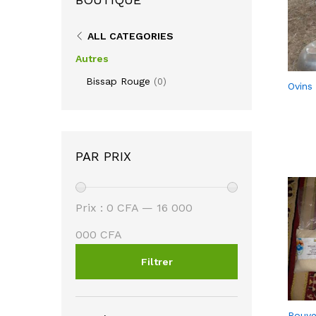
ALL CATEGORIES
Autres
Bissap Rouge
(0)
Ovins
PAR PRIX
Prix
Prix
Prix :
0 CFA
—
16 000
min
max
000 CFA
Filtrer
Rouye