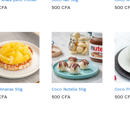
CFA
CFA
500
CFA
500
C
500
CFA
500
C
Ananas 50g
Coco Nutella 50g
Coco F
CFA
500
CFA
500
C
CFA
500
CFA
500
C