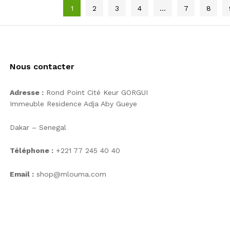
1
2
3
4
…
7
8
Nous contacter
Adresse :
Rond Point Cité Keur GORGUI
Immeuble Residence Adja Aby Gueye
Dakar – Senegal
Téléphone :
+221 77 245 40 40
Email :
shop@mlouma.com