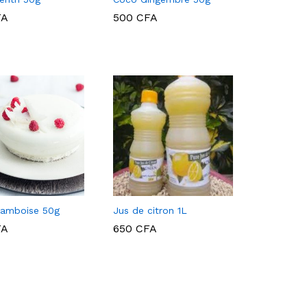
FA
500
CFA
FA
500
CFA
ramboise 50g
Jus de citron 1L
FA
650
CFA
650
CFA
FA