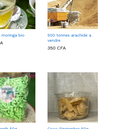
n moringa bio
500 tonnes arachide a
vendre
FA
350
CFA
FA
350
CFA
enth 50g
Coco Gingembre 50g