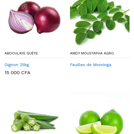
x
x
x
ABDOULAYE GUÈYE
AMDY MOUSTAPHA AGRO
Oignon 25kg
Feuilles de Monringa
15 000
CFA