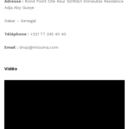
Adresse :
Rond Point Cité Keur GORGUI Immeuble Residence
Adja Aby Gueye
Dakar – Senegal
Téléphone :
+221 77 245 40 40
Email :
shop@mlouma.com
Vidéo