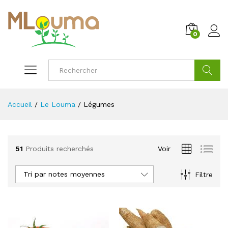
0
Cherche
Accueil
/
Le Louma
/
Légumes
51
Produits recherchés
Voir
Tri par notes moyennes
Filtre
x
x
x