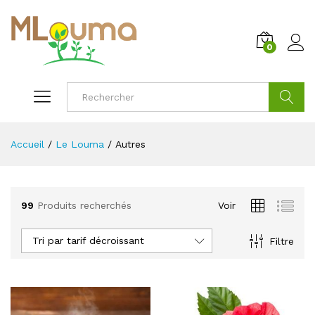
0
Cherche
Accueil
/
Le Louma
/
Autres
99
Produits recherchés
Voir
Tri par tarif décroissant
Filtre
x
x