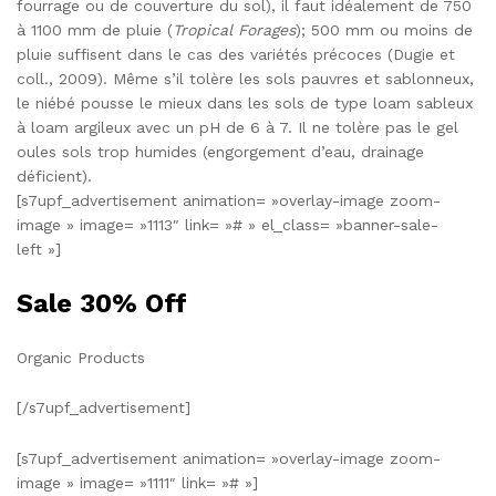
fourrage ou de couverture du sol), il faut idéalement de 750
à 1100 mm de pluie (
Tropical Forages
); 500 mm ou moins de
pluie suffisent dans le cas des variétés précoces (Dugie et
coll., 2009). Même s’il tolère les sols pauvres et sablonneux,
le niébé pousse le mieux dans les sols de type loam sableux
à loam argileux avec un pH de 6 à 7. Il ne tolère pas le gel
oules sols trop humides (engorgement d’eau, drainage
déficient).
[s7upf_advertisement animation= »overlay-image zoom-
image » image= »1113″ link= »# » el_class= »banner-sale-
left »]
Sale 30% Off
Organic Products
[/s7upf_advertisement]
[s7upf_advertisement animation= »overlay-image zoom-
image » image= »1111″ link= »# »]