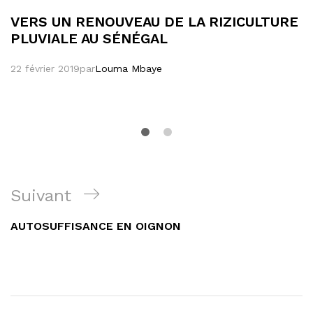
VERS UN RENOUVEAU DE LA RIZICULTURE
PLUVIALE AU SÉNÉGAL
22 février 2019
par
Louma Mbaye
Navigation
Article
Suivant
de
suivant
AUTOSUFFISANCE EN OIGNON
l’article