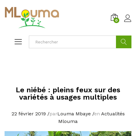
0
Cherche
Le niébé : pleins feux sur des
variétés à usages multiples
22 février 2019
/
par
Louma Mbaye
/
en
Actualités
Mlouma