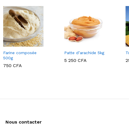
Farine composée
Patte d’arachide 5kg
T
500g
5 250
CFA
2
750
CFA
5 250
CFA
2
750
CFA
Nous contacter